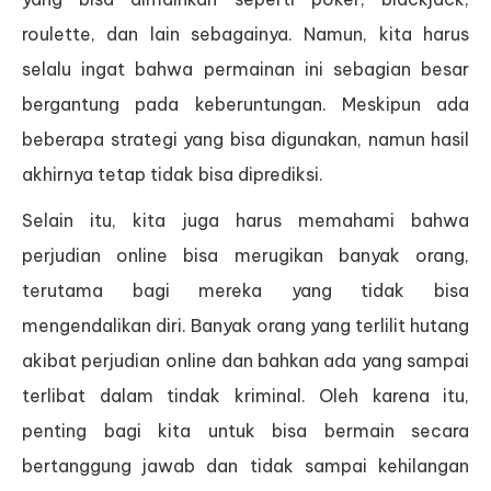
roulette, dan lain sebagainya. Namun, kita harus
selalu ingat bahwa permainan ini sebagian besar
bergantung pada keberuntungan. Meskipun ada
beberapa strategi yang bisa digunakan, namun hasil
akhirnya tetap tidak bisa diprediksi.
Selain itu, kita juga harus memahami bahwa
perjudian online bisa merugikan banyak orang,
terutama bagi mereka yang tidak bisa
mengendalikan diri. Banyak orang yang terlilit hutang
akibat perjudian online dan bahkan ada yang sampai
terlibat dalam tindak kriminal. Oleh karena itu,
penting bagi kita untuk bisa bermain secara
bertanggung jawab dan tidak sampai kehilangan