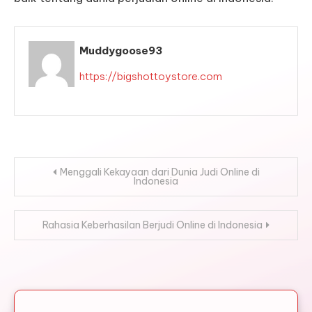
Muddygoose93
https://bigshottoystore.com
Post
Menggali Kekayaan dari Dunia Judi Online di
Indonesia
navigation
Rahasia Keberhasilan Berjudi Online di Indonesia