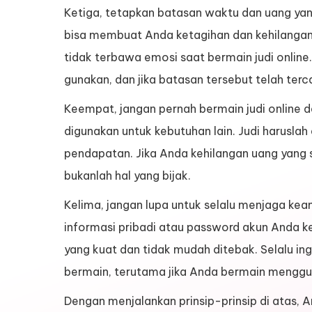
Ketiga, tetapkan batasan waktu dan uang yang
bisa membuat Anda ketagihan dan kehilangan ke
tidak terbawa emosi saat bermain judi onlin
gunakan, dan jika batasan tersebut telah terc
Keempat, jangan pernah bermain judi online 
digunakan untuk kebutuhan lain. Judi harusla
pendapatan. Jika Anda kehilangan uang yang s
bukanlah hal yang bijak.
Kelima, jangan lupa untuk selalu menjaga ke
informasi pribadi atau password akun Anda k
yang kuat dan tidak mudah ditebak. Selalu inga
bermain, terutama jika Anda bermain mengg
Dengan menjalankan prinsip-prinsip di atas, 